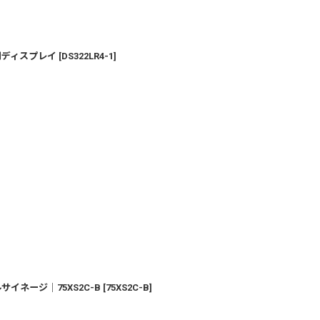
内用ディスプレイ
[
DS322LR4-1
]
サイネージ│75XS2C-B
[
75XS2C-B
]