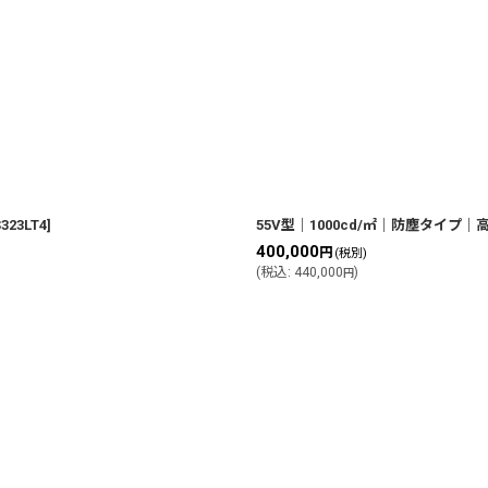
323LT4
]
55V型｜1000cd/㎡｜防塵タイプ
400,000
円
(税別)
(
税込
:
440,000
)
円