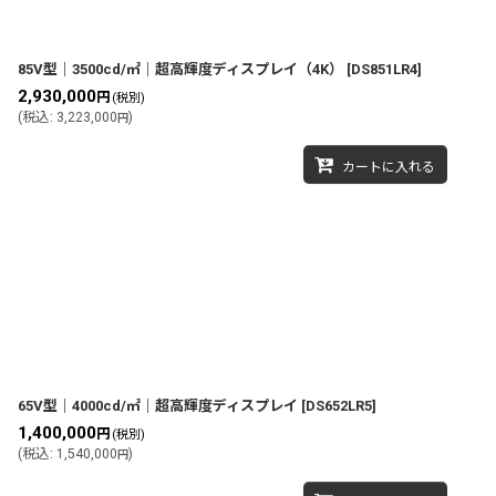
85V型｜3500cd/㎡｜超高輝度ディスプレイ（4K）
[
DS851LR4
]
2,930,000
円
(税別)
(
税込
:
3,223,000
)
円
カートに入れる
65V型｜4000cd/㎡｜超高輝度ディスプレイ
[
DS652LR5
]
1,400,000
円
(税別)
(
税込
:
1,540,000
)
円