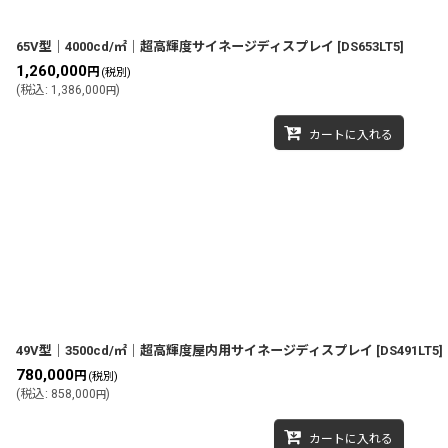
65V型｜4000cd/㎡｜超高輝度サイネージディスプレイ
[
DS653LT5
]
1,260,000
円
(税別)
(
税込
:
1,386,000
)
円
カートに入れる
49V型｜3500cd/㎡｜超高輝度屋内用サイネージディスプレイ
[
DS491LT5
]
780,000
円
(税別)
(
税込
:
858,000
)
円
カートに入れる