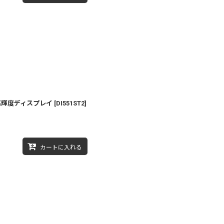
｜高輝度ディスプレイ
[
DI551ST2
]
カートに入れる