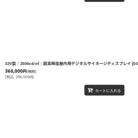
32V型｜2500cd/㎡｜超高輝度屋内用デジタルサイネージディスプレイ
[
DS
360,000
円
(税別)
(
税込
:
396,000
)
円
カートに入れる