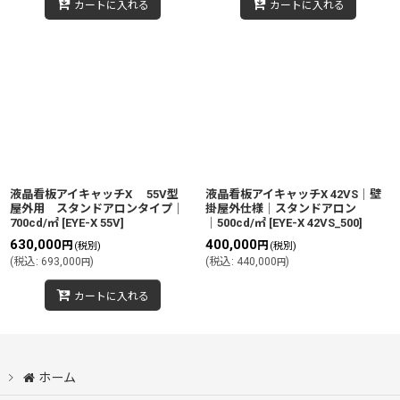
カートに入れる
カートに入れる
液晶看板アイキャッチX 55V型
液晶看板アイキャッチX 42VS│壁
屋外用 スタンドアロンタイプ｜
掛屋外仕様│スタンドアロン
700cd/㎡
[
EYE-X 55V
]
│500cd/㎡
[
EYE-X 42VS_500
]
630,000
400,000
円
円
(税別)
(税別)
(
税込
:
693,000
)
(
税込
:
440,000
)
円
円
カートに入れる
ホーム