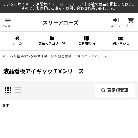
デジタルサイネージ通販サイト｜スローアローズ｜多数の商品を掲載しておりま
すので、お気軽にご注文・お問い合わせお願い致します。
スリーアローズ
メニュー
ログイン
カート
ホーム
商品カテゴリ一覧
ご利用案内
問い合わせ
ホーム
>
屋外デジタルサイネージ
>
液晶看板アイキャッチXシリーズ
液晶看板アイキャッチXシリーズ
表示順変更
閉じる
8
件
表示数
:
並び順
: