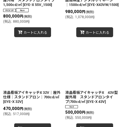
屋外用 スタンドアロンタイプ
面高輝度デジタルサイネージ
1,500cd/㎡
[
EYE-X 55V_1500
]
│1500cd/㎡
[
EYE-X43VW/1500
]
980,000
円
(税別)
800,000
円
(税別)
(
税込
:
1,078,000
)
円
(
税込
:
880,000
)
円
カートに入れる
カートに入れる
液晶看板アイキャッチX 32V│屋外
液晶看板アイキャッチX 43V型
仕様│スタンドアロン│700cd/㎡
屋外用 スタンドアロンタイ
[
EYE-X 32V
]
プ|700cd/㎡
[
EYE-X 43V
]
470,000
円
(税別)
500,000
円
(税別)
(
税込
:
517,000
)
円
(
税込
:
550,000
)
円