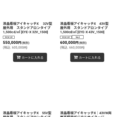
絞り込む
液晶看板アイキャッチX 32V型
液晶看板アイキャッチX 43V型
屋外用 スタンドアロンタイプ
屋外用 スタンドアロンタイプ
1,500cd/㎡
[
EYE-X 32V_1500
]
1,500㏅/㎡
[
EYE-X 43V_1500
]
550,000
600,000
円
円
(税別)
(税別)
(
税込
:
605,000
)
(
税込
:
660,000
)
円
円
カートに入れる
カートに入れる
液晶看板アイキャッチX 55V型
液晶看板アイキャッチX│43VW両