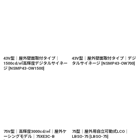
43V型｜屋外壁面取付タイプ｜
43V型｜屋外壁面取付タイプ｜デジ
1500cd/㎡高輝度デジタルサイネー
タルサイネージ
[
NSMP43-OW700
]
ジ
[
NSMP43-OW1500
]
75V型│高輝度3000cd/㎡│屋外ケ
75型｜屋外用自立可動式LCO｜
ーシングモデル│75XE3C-B
LBSO-75
[
LBSO-75
]