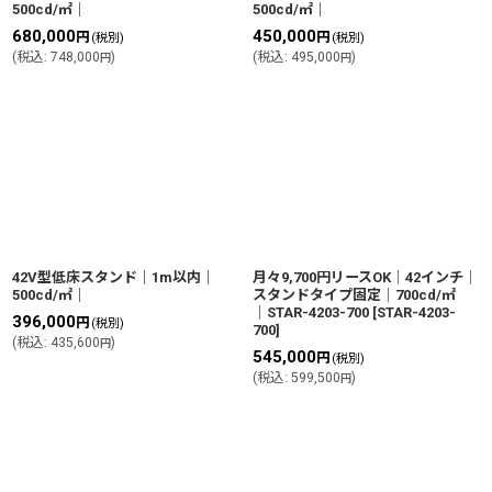
500cd/㎡｜
500cd/㎡｜
680,000
450,000
円
円
(税別)
(税別)
(
税込
:
748,000
)
(
税込
:
495,000
)
円
円
42V型低床スタンド｜1m以内｜
月々9,700円リースOK│42インチ│
500cd/㎡｜
スタンドタイプ固定│700cd/㎡
│STAR-4203-700
[
STAR-4203-
396,000
円
(税別)
700
]
(
税込
:
435,600
)
円
545,000
円
(税別)
(
税込
:
599,500
)
円