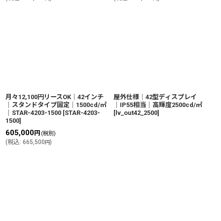
月々12,100円リースOK│42インチ
屋外仕様│42型ディスプレイ
│スタンドタイプ固定│1500cd/㎡
│IP55相当│高輝度2500cd/㎡
│STAR-4203-1500
[
STAR-4203-
[
lv_out42_2500
]
1500
]
605,000
円
(税別)
(
税込
:
665,500
)
円