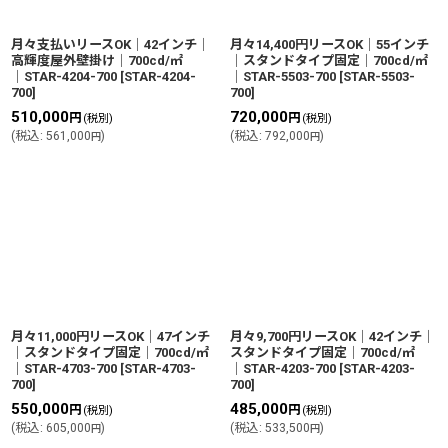
月々支払いリースOK│42インチ│
月々14,400円リースOK│55インチ
高輝度屋外壁掛け│700cd/㎡
│スタンドタイプ固定│700cd/㎡
│STAR-4204-700
[
STAR-4204-
│STAR-5503-700
[
STAR-5503-
700
]
700
]
510,000
720,000
円
円
(税別)
(税別)
(
税込
:
561,000
)
(
税込
:
792,000
)
円
円
月々11,000円リースOK│47インチ
月々9,700円リースOK│42インチ│
│スタンドタイプ固定│700cd/㎡
スタンドタイプ固定│700cd/㎡
│STAR-4703-700
[
STAR-4703-
│STAR-4203-700
[
STAR-4203-
700
]
700
]
550,000
485,000
円
円
(税別)
(税別)
(
税込
:
605,000
)
(
税込
:
533,500
)
円
円