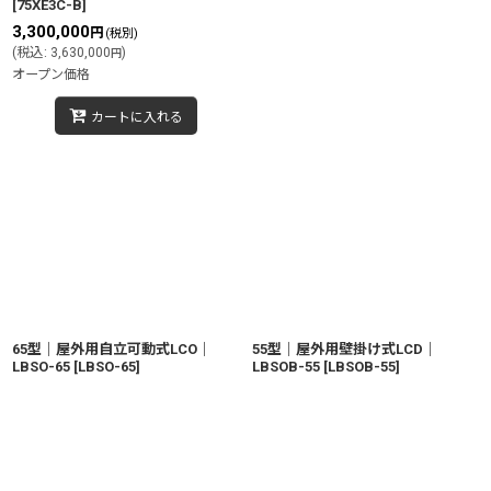
[
75XE3C-B
]
3,300,000
円
(税別)
(
税込
:
3,630,000
)
円
オープン価格
カートに入れる
65型｜屋外用自立可動式LCO｜
55型｜屋外用壁掛け式LCD｜
LBSO-65
[
LBSO-65
]
LBSOB-55
[
LBSOB-55
]