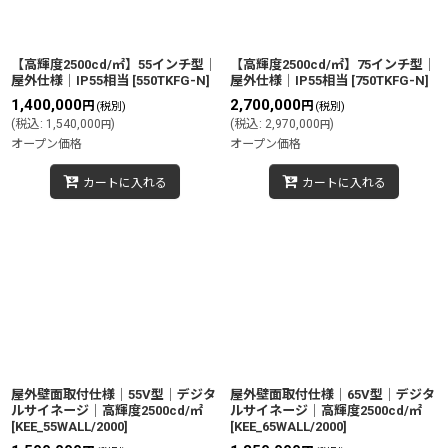
【高輝度2500cd/㎡】55インチ型│
【高輝度2500cd/㎡】75インチ型│
屋外仕様│IP55相当
[
550TKFG-N
]
屋外仕様│IP55相当
[
750TKFG-N
]
1,400,000
2,700,000
円
円
(税別)
(税別)
(
税込
:
1,540,000
)
(
税込
:
2,970,000
)
円
円
オープン価格
オープン価格
カートに入れる
カートに入れる
屋外壁面取付仕様│55V型│デジタ
屋外壁面取付仕様│65V型│デジタ
ルサイネージ│高輝度2500cd/㎡
ルサイネージ│高輝度2500cd/㎡
[
KEE_55WALL/2000
]
[
KEE_65WALL/2000
]