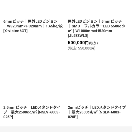
6mmピッチ│屋外LEDビジョン
屋外LEDビジョン│5mmピッチ
│W320mm×H320mm│1.65kg/枚
│SMD│フルカラーLED 5500cd/
[
X-vision6OT
]
㎡│W1000mm×H520mm
[
JL533WLS
]
500,000
円
(税別)
(
税込
:
550,000
)
円
2.5mmピッチ｜LEDスタンドタイ
2mmピッチ｜LEDスタンドタイプ
プ｜最大2500cd/㎡
[
NSLV-6003-
｜最大2500cd/㎡
[
NSLV-6003-
025P
]
020P
]