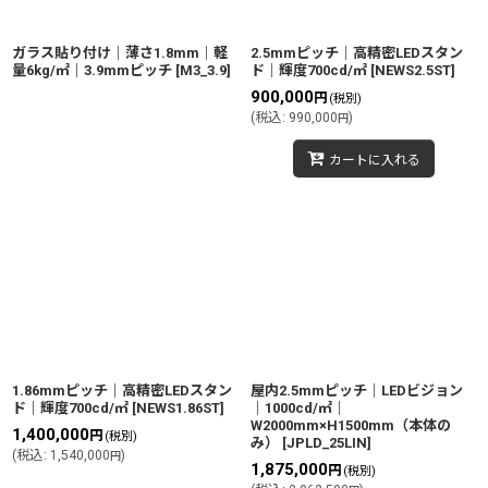
ガラス貼り付け｜薄さ1.8mm｜軽
2.5mmピッチ｜高精密LEDスタン
量6kg/㎡｜3.9mmピッチ
[
M3_3.9
]
ド｜輝度700cd/㎡
[
NEWS2.5ST
]
900,000
円
(税別)
(
税込
:
990,000
)
円
カートに入れる
1.86mmピッチ｜高精密LEDスタン
屋内2.5mmピッチ｜LEDビジョン
ド｜輝度700cd/㎡
[
NEWS1.86ST
]
｜1000cd/㎡｜
W2000mm×H1500mm（本体の
1,400,000
円
(税別)
み）
[
JPLD_25LIN
]
(
税込
:
1,540,000
)
円
1,875,000
円
(税別)