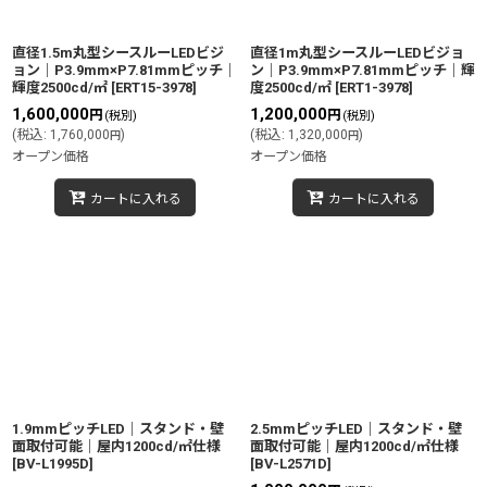
直径1.5m丸型シースルーLEDビジ
直径1m丸型シースルーLEDビジョ
ョン｜P3.9mm×P7.81mmピッチ｜
ン｜P3.9mm×P7.81mmピッチ｜輝
輝度2500cd/㎡
[
ERT15-3978
]
度2500cd/㎡
[
ERT1-3978
]
1,600,000
1,200,000
円
円
(税別)
(税別)
(
税込
:
1,760,000
)
(
税込
:
1,320,000
)
円
円
オープン価格
オープン価格
カートに入れる
カートに入れる
1.9mmピッチLED｜スタンド・壁
2.5mmピッチLED｜スタンド・壁
面取付可能｜屋内1200cd/㎡仕様
面取付可能｜屋内1200cd/㎡仕様
[
BV-L1995D
]
[
BV-L2571D
]