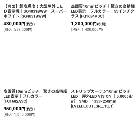
【両面】超高輝度！大型屋外ＬＥ
高画質10mmピッチ│驚きの高精細
Ｄ表示機│SQ4031BWW│スーパー
LED表示│フルカラー│55インチク
ホワイト
[
SQ4031BWW
]
ラス
[
FQ1684ASC
]
480,000
1,300,000
円
円
(税別)
(税別)
(
税込
:
528,000
)
(
税込
:
1,430,000
)
円
円
高画質10mmピッチ│驚きの高精細
ストリップカーテン10mmピッチ
LED表示│フルカラー
LED│屋外LED VISION │5,000cd/
[
FQ1682ASC
]
㎡│SMD│1333×250mm
[
LVLED_OUT_SR__10_1
]
950,000
円
(税別)
(
税込
:
1,045,000
)
円