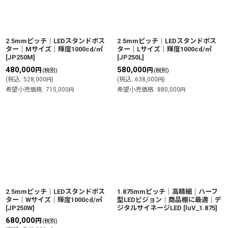
2.5mmピッチ｜LEDスタンドポス
2.5mmピッチ｜LEDスタンドポス
ター｜Mサイズ｜輝度1000cd/㎡
ター｜Lサイズ｜輝度1000cd/㎡
[
JP250M
]
[
JP250L
]
480,000
580,000
円
円
(税別)
(税別)
(
税込
:
528,000
)
(
税込
:
638,000
)
円
円
希望小売価格
:
715,000
希望小売価格
:
880,000
円
円
2.5mmピッチ｜LEDスタンドポス
1.875mmピッチ│高精細│ハーフ
ター｜Wサイズ｜輝度1000cd/㎡
型LEDビジョン│商品棚に最適│デ
[
JP250W
]
ジタルサイネージLED
[
luV_1.875
]
680,000
円
(税別)