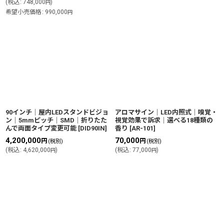
(
税込
:
748,000
)
円
希望小売価格
:
990,000
円
90インチ│屋内LEDスタンドビジョ
アロマサイン│LED内照式│嗅覚・
ン│5mmピッチ│SMD│折りたた
視覚効果で訴求│選べる18種類の
んで両面タイプ変更可能
[
DID90IN
]
香り
[
AR-101
]
4,200,000
70,000
円
円
(税別)
(税別)
(
税込
:
4,620,000
)
(
税込
:
77,000
)
円
円