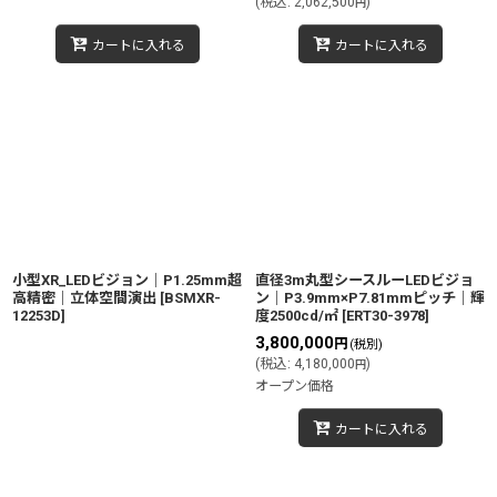
(
税込
:
2,062,500
)
円
カートに入れる
カートに入れる
小型XR_LEDビジョン｜P1.25mm超
直径3m丸型シースルーLEDビジョ
高精密｜立体空間演出
[
BSMXR-
ン｜P3.9mm×P7.81mmピッチ｜輝
12253D
]
度2500cd/㎡
[
ERT30-3978
]
3,800,000
円
(税別)
(
税込
:
4,180,000
)
円
オープン価格
カートに入れる