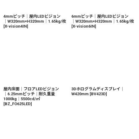
4mmピッチ│屋内LEDビジョン
6mmピッチ│屋内LEDビジョン
│W320mm×H320mm│1.65kg/枚
│W320mm×H320mm│1.65kg/枚
[
X-vision4IN
]
[
X-vision6IN
]
屋内床面│フロアLEDビジョン
3Dホログラムディスプレイ｜
│6.25mmピッチ│耐久重量
W420mm
[
BV423D
]
1000kg│5500cd/㎡
[
BZ_FO625LED
]