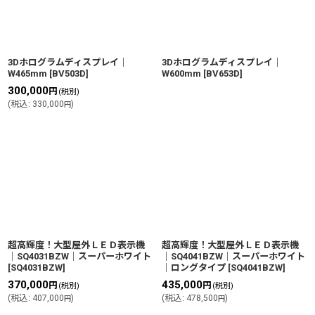
3Dホログラムディスプレイ｜
3Dホログラムディスプレイ｜
W465mm
[
BV503D
]
W600mm
[
BV653D
]
300,000
円
(税別)
(
税込
:
330,000
)
円
超高輝度！大型屋外ＬＥＤ表示機
超高輝度！大型屋外ＬＥＤ表示機
│SQ4031BZW│スーパーホワイト
│SQ4041BZW│スーパーホワイト
[
SQ4031BZW
]
│ロングタイプ
[
SQ4041BZW
]
370,000
435,000
円
円
(税別)
(税別)
(
税込
:
407,000
)
(
税込
:
478,500
)
円
円