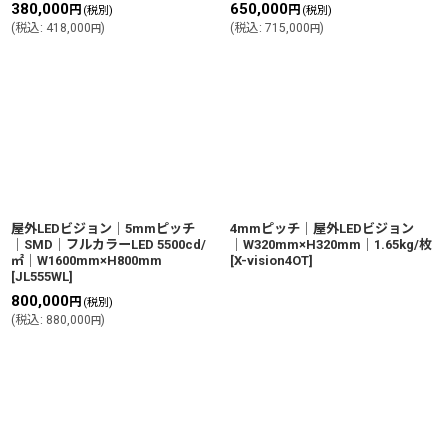
380,000
650,000
円
円
(税別)
(税別)
(
税込
:
418,000
)
(
税込
:
715,000
)
円
円
屋外LEDビジョン│5mmピッチ
4mmピッチ│屋外LEDビジョン
│SMD│フルカラーLED 5500cd/
│W320mm×H320mm│1.65kg/枚
㎡│W1600mm×H800mm
[
X-vision4OT
]
[
JL555WL
]
800,000
円
(税別)
(
税込
:
880,000
)
円