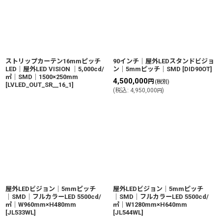
ストリップカーテン16mmピッチ
90インチ│屋外LEDスタンドビジョ
LED│屋外LED VISION │5,000cd/
ン│5mmピッチ│SMD
[
DID90OT
]
㎡│SMD│1500×250mm
4,500,000
円
(税別)
[
LVLED_OUT_SR__16_1
]
(
税込
:
4,950,000
)
円
屋外LEDビジョン│5mmピッチ
屋外LEDビジョン│5mmピッチ
│SMD│フルカラーLED 5500cd/
│SMD│フルカラーLED 5500cd/
㎡│W960mm×H480mm
㎡│W1280mm×H640mm
[
JL533WL
]
[
JL544WL
]