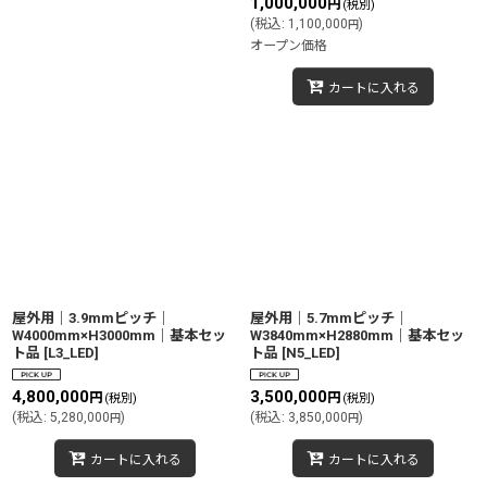
1,000,000
円
(税別)
(
税込
:
1,100,000
)
円
オープン価格
カートに入れる
屋外用｜3.9mmピッチ｜
屋外用｜5.7mmピッチ｜
W4000mm×H3000mm｜基本セッ
W3840mm×H2880mm｜基本セッ
ト品
[
L3_LED
]
ト品
[
N5_LED
]
4,800,000
3,500,000
円
円
(税別)
(税別)
(
税込
:
5,280,000
)
(
税込
:
3,850,000
)
円
円
カートに入れる
カートに入れる