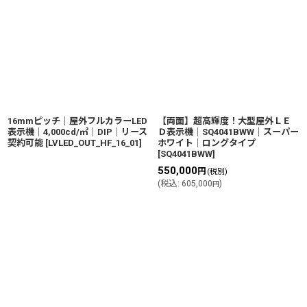
16mmピッチ│屋外フルカラーLED
【両面】超高輝度！大型屋外ＬＥ
表示機│4,000cd/㎡│DIP│リース
Ｄ表示機│SQ4041BWW│スーパー
契約可能
[
LVLED_OUT_HF_16_01
]
ホワイト│ロングタイプ
[
SQ4041BWW
]
550,000
円
(税別)
(
税込
:
605,000
)
円