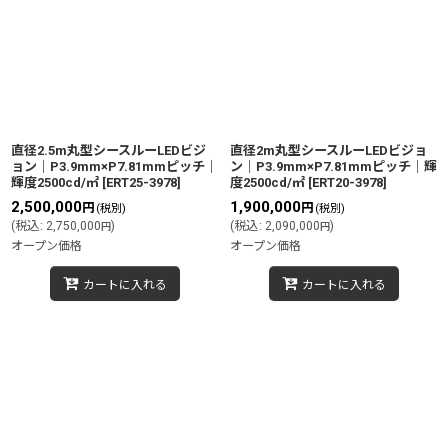
直径2.5m丸型シースルーLEDビジ
直径2m丸型シースルーLEDビジョ
ョン｜P3.9mm×P7.81mmピッチ｜
ン｜P3.9mm×P7.81mmピッチ｜輝
輝度2500cd/㎡
[
ERT25-3978
]
度2500cd/㎡
[
ERT20-3978
]
2,500,000
1,900,000
円
円
(税別)
(税別)
(
税込
:
2,750,000
)
(
税込
:
2,090,000
)
円
円
オープン価格
オープン価格
カートに入れる
カートに入れる