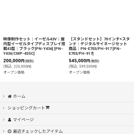
映像制作セット│イーゼル43V｜屋
【スタンドセット】70インチ+スタ
内型イーゼルタイプディスプレイ搭
ンド│デジタルサイネージセット
載43型｜ブラック[PN-Y436]
[
PN-
商品│PN-E703/PH-917
[
PN-
Y436/CMP-45SC
]
E703/PH-917
]
200,000
545,000
円
円
(税別)
(税別)
(
税込
:
220,000
)
(
税込
:
599,500
)
円
円
オープン価格
オープン価格
ホーム
ショッピングカート
マイページ
最近チェックしたアイテム