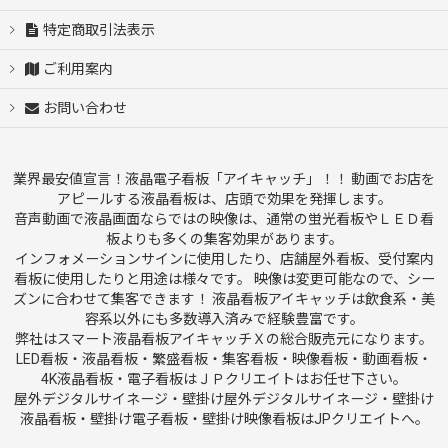
特定商取引法表示
ご利用案内
お問い合わせ
業界最安値宣言！液晶電子看板「アイキャッチ」！！ 動画でお店を
アピールする液晶看板は、店頭で効果を発揮します。
音声動画で液晶画面ならではの映像は、通常の蛍光看板やＬＥＤ看
板よりも多くの集客効果があります。
インフォメーションサインに使用したり、店舗屋外看板、受付案内
看板に使用したりと用途は様々です。 映像は変更可能なので、シー
ズンに合わせて集客できます！ 液晶看板アイキャッチは飲食系・美
容系以外にも多数導入済みで経験豊富です。
弊社はスマート液晶看板アイキャッチＸの総合販売元になります。
LED看板・液晶看板・繁盛看板・集客看板・映像看板・動画看板・
4K液晶看板・電子看板はＪＰクリエイトはお任せ下さい。
屋外デジタルサイネージ・壁掛け屋外デジタルサイネージ・壁掛け
液晶看板・壁掛け電子看板・壁掛け映像看板はJPクリエイトへ。