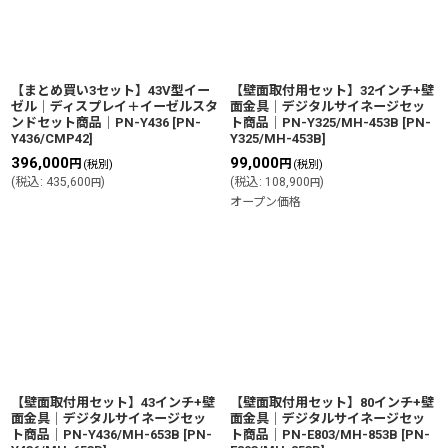
絞り込む
【まとめ買い3セット】43V型イー
【壁面取付用セット】32インチ+壁
ゼル│ディスプレイ＋イーゼルスタ
面金具│デジタルサイネージセッ
ンドセット商品│PN-Y436
[
PN-
ト商品│PN-Y325/MH-453B
[
PN-
Y436/CMP42
]
Y325/MH-453B
]
396,000
99,000
円
円
(税別)
(税別)
(
税込
:
435,600
)
(
税込
:
108,900
)
円
円
オープン価格
【壁面取付用セット】43インチ+壁
【壁面取付用セット】80インチ+壁
面金具│デジタルサイネージセッ
面金具│デジタルサイネージセッ
ト商品│PN-Y436/MH-653B
[
PN-
ト商品│PN-E803/MH-853B
[
PN-