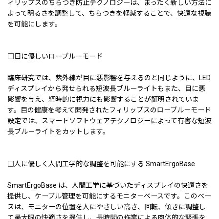
ィリップスのちらつき防止テクノロジーは、まったく新しい方法に
よって明るさを調整して、ちらつきを軽減することで、快適な視聴
を可能にします。
□目に優しいローブルーモード
臨床研究では、紫外線が目に悪影響を与えるのと同じように、LED
ディスプレイから発せられる短波長ブルーライトもまた、目に悪
影響を与え、経時的に視力にも影響することが証明されていま
す。目の健康を考えて開発されたフィリップスのローブルーモード
設定では、スマートソフトウェアテクノロジーによって有害な短波
長ブルーライトをカットします。
□人に優しく人間工学的な調整を可能にする SmartErgoBase
SmartErgoBase は、人間工学に基づいたディスプレイの快適さを
提供し、ケーブル管理を可能にするモニターベースです。このベー
スは、モニターの位置を人にやさしい高さ、回転、傾きに調整し
て最大限の快適さを提供し、長時間の作業による肉体的な緊張を