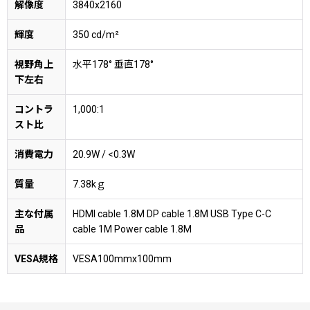
解像度
3840x2160
輝度
350 cd/m²
視野角上
水平178° 垂直178°
下左右
コントラ
1,000:1
スト比
消費電力
20.9W / <0.3W
質量
7.38kｇ
主な付属
HDMI cable 1.8M DP cable 1.8M USB Type C-C
品
cable 1M Power cable 1.8M
VESA規格
VESA100mmx100mm