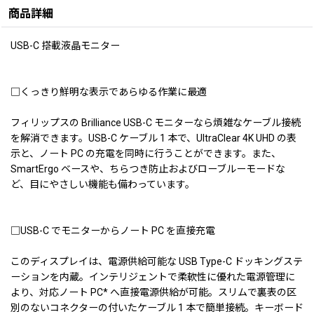
商品詳細
USB-C 搭載液晶モニター
□くっきり鮮明な表示であらゆる作業に最適
フィリップスの Brilliance USB-C モニターなら煩雑なケーブル接続
を解消できます。USB-C ケーブル 1 本で、UltraClear 4K UHD の表
示と、ノート PC の充電を同時に行うことができます。また、
SmartErgo ベースや、ちらつき防止およびローブルーモードな
ど、目にやさしい機能も備わっています。
□USB-C でモニターからノート PC を直接充電
このディスプレイは、電源供給可能な USB Type-C ドッキングステ
ーションを内蔵。インテリジェントで柔軟性に優れた電源管理に
より、対応ノート PC* へ直接電源供給が可能。スリムで裏表の区
別のないコネクターの付いたケーブル 1 本で簡単接続。キーボード