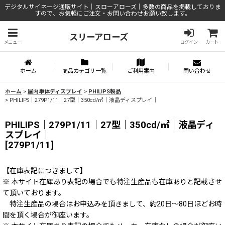
デジタルサイネージ通販サイト｜スローアローズ｜多数の商品を掲載しておりま
すので、お気軽にご注文・お問い合わせお願い致します。
スリーアローズ
メニュー
ログイン
カート
ホーム
商品カテゴリ一覧
ご利用案内
問い合わせ
ホーム
>
屋内単体ディスプレイ
>
PHILIPS製品
>
PHILIPS｜279P1/11｜27型｜350cd/㎡｜液晶ディスプレイ｜
PHILIPS｜279P1/11｜27型｜350cd/㎡｜液晶ディ
スプレイ｜
[
279P1/11
]
【在庫表記につきまして】
※ 本サイト在庫あり表記の場合でも特注生産品も在庫ありと記載させ
て頂いております。
特注生産品の場合はお申込みを頂きまして、約20日～80日ほどお時
間を頂く場合が御座います。