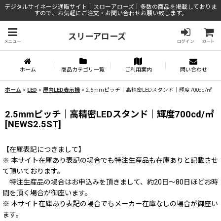
デジタルサイネージ通販サイト｜スローアローズ｜多数の商品を掲載しておりま
すので、お気軽にご注文・お問い合わせお願い致します。
スリーアローズ
メニュー
ログイン
カート
ホーム
商品カテゴリ一覧
ご利用案内
問い合わせ
ホーム
>
LED
>
屋内LED表示機
>
2.5mmピッチ｜高精密LEDスタンド｜輝度700cd/㎡
2.5mmピッチ｜高精密LEDスタンド｜輝度700cd/㎡
[
NEWS2.5ST
]
【在庫表記につきまして】
※ 本サイト在庫あり表記の場合でも特注生産品も在庫ありと記載させ
て頂いております。
特注生産品の場合はお申込みを頂きまして、約20日～80日ほどお時
間を頂く場合が御座います。
※ 本サイト在庫あり表記の場合でもメーカー在庫なしの場合が御座い
ます。