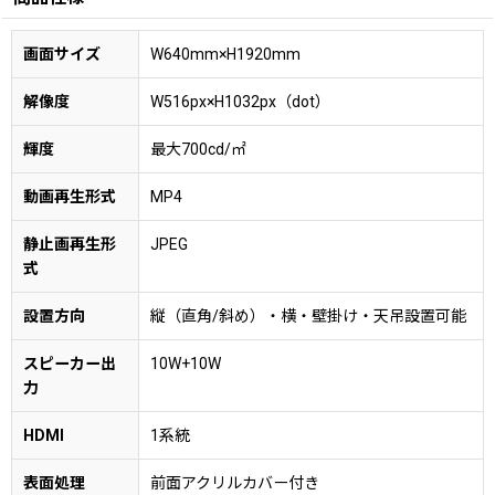
画面サイズ
W640mm×H1920mm
解像度
W516px×H1032px（dot）
輝度
最大700cd/㎡
動画再生形式
MP4
静止画再生形
JPEG
式
設置方向
縦（直角/斜め）・横・壁掛け・天吊設置可能
スピーカー出
10W+10W
力
HDMI
1系統
表面処理
前面アクリルカバー付き