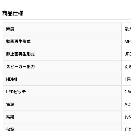
商品仕様
輝度
最大
動画再生形式
MP
静止画再生形式
JP
スピーカー出力
別
HDMI
1
LEDピッチ
1.
電源
AC
納期
約6
保証
自