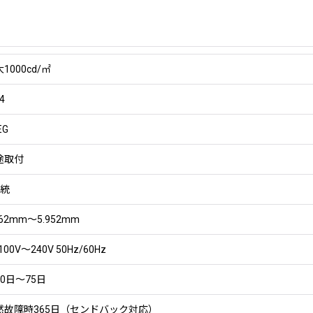
1000cd/㎡
4
EG
途取付
系統
562mm〜5.952mm
100V〜240V 50Hz/60Hz
0日〜75日
然故障時365日（センドバック対応）