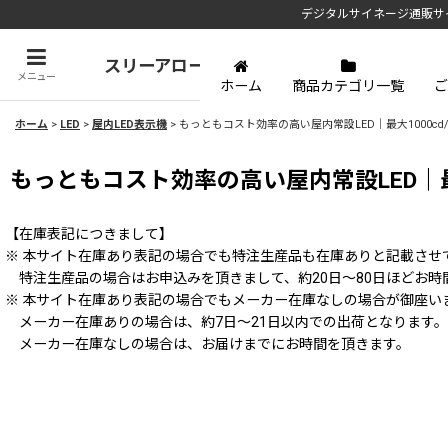
デジタルサイネージ通販サ
スリーアローズ
メニュー
ホーム
商品カテゴリ一覧
ご
ホーム
>
LED
>
屋内LED表示機
>
もっともコスト効率の高い屋内常設LED｜最大1000cd/㎡
もっともコスト効率の高い屋内常設LED｜最大1
【在庫表記につきまして】
※ 本サイト在庫あり表記の場合でも特注生産品も在庫ありと記載させ
特注生産品の場合はお申込みを頂きまして、約20日～80日ほどお時
※ 本サイト在庫あり表記の場合でもメーカー在庫なしの場合が御座い
メーカー在庫ありの場合は、約7日～21日以内での出荷となります。
メーカー在庫なしの場合は、お届けまでにお時間を頂きます。