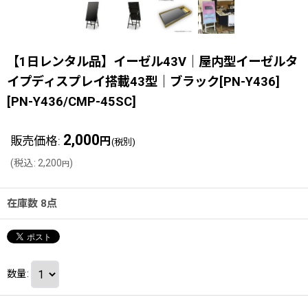
【1日レンタル品】イーゼル43V｜屋内型イーゼルタ
イプディスプレイ搭載43型｜ブラック[PN-Y436]
[
PN-Y436/CMP-45SC
]
2,000
販売価格
:
円
(税別)
(
税込
:
2,200
)
円
在庫数 8点
数量
: