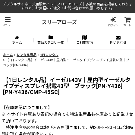
デジタルサイネージ通販サイト｜スローアローズ｜多数の商品を掲載しておりま
すので、お気軽にご注文・お問い合わせお願い致します。
スリーアローズ
メニュー
ログイン
カート
ホーム
商品カテゴリ一覧
ご利用案内
問い合わせ
ホーム
>
レンタル商品
>
1日レンタル
>
【1日レンタル品】イーゼル43V｜屋内型イーゼルタイプディスプレイ搭載43型｜ブ
ラック[PN-Y436]
【1日レンタル品】イーゼル43V｜屋内型イーゼルタ
イプディスプレイ搭載43型｜ブラック[PN-Y436]
[
PN-Y436/CMP-45SC
]
【在庫表記につきまして】
※ 本サイト在庫あり表記の場合でも特注生産品も在庫ありと記載させ
て頂いております。
特注生産品の場合はお申込みを頂きまして、約20日～80日ほどお時
間を頂く場合が御座います。