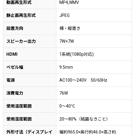
動画再生形式
MP4,WMV
静止画再生形式
JPEG
設置方向
横・縦置き
スピーカー出力
7W+7W
HDMI
1系統(1080p対応)
ベゼル幅
9.5mm
電源
AC100〜240V 50/60Hz
消費電力
76W
使用温度範囲
0〜40℃
使用湿度範囲
20〜80%（結露なきこと）
外形寸法（ディスプレイ
幅約965.0×奥行約46.0×高さ約