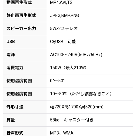
動画再生形式
MP4,AVI,TS
静止画再生形式
JPEG,BMP,PNG
スピーカー出力
5W×2ステレオ
USB
CF,USB 可能
電源
AC100〜240V(50Hz/60Hz)
消費電力
150W（最大210W）
使用温度範囲
0°〜50°
使用湿度範囲
10〜80%（ただし結露なきこと）
外形寸法
幅720X高1700X奥520(mm)
質量
58kg キャスター付き
音声形式
MP3、WMA