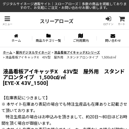
デジタルサイネージ通販サイト｜スローアローズ｜多数の商品を掲載しておりま
すので、お気軽にご注文・お問い合わせお願い致します。
スリーアローズ
メニュー
ログイン
カート
ホーム
商品カテゴリ一覧
ご利用案内
問い合わせ
ホーム
>
屋外デジタルサイネージ
>
液晶看板アイキャッチXシリーズ
>
液晶看板アイキャッチX 43V型 屋外用 スタンドアロンタイプ 1,500㏅/㎡
液晶看板アイキャッチX 43V型 屋外用 スタンド
アロンタイプ 1,500㏅/㎡
[
EYE-X 43V_1500
]
【在庫表記につきまして】
※ 本サイト在庫あり表記の場合でも特注生産品も在庫ありと記載させ
て頂いております。
特注生産品の場合はお申込みを頂きまして、約20日～80日ほどお時
間を頂く場合が御座います。