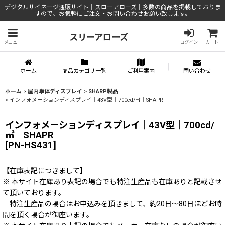
デジタルサイネージ通販サイト｜スローアローズ｜多数の商品を掲載しておりま
すので、お気軽にご注文・お問い合わせお願い致します。
スリーアローズ
メニュー
ログイン
カート
ホーム
商品カテゴリ一覧
ご利用案内
問い合わせ
ホーム
>
屋内単体ディスプレイ
>
SHARP製品
>
インフォメーションディスプレイ｜43V型｜700cd/㎡｜SHAPR
インフォメーションディスプレイ｜43V型｜700cd/
㎡｜SHAPR
[
PN-HS431
]
【在庫表記につきまして】
※ 本サイト在庫あり表記の場合でも特注生産品も在庫ありと記載させ
て頂いております。
特注生産品の場合はお申込みを頂きまして、約20日～80日ほどお時
間を頂く場合が御座います。