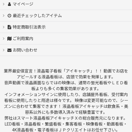
マイページ
最近チェックしたアイテム
特定商取引法表示
ご利用案内
お問い合わせ
業界最安値宣言！液晶電子看板「アイキャッチ」！！ 動画でお店を
アピールする液晶看板は、店頭で効果を発揮します。
音声動画で液晶画面ならではの映像は、通常の蛍光看板やＬＥＤ看
板よりも多くの集客効果があります。
インフォメーションサインに使用したり、店舗屋外看板、受付案内
看板に使用したりと用途は様々です。 映像は変更可能なので、シー
ズンに合わせて集客できます！ 液晶看板アイキャッチは飲食系・美
容系以外にも多数導入済みで経験豊富です。
弊社はスマート液晶看板アイキャッチＸの総合販売元になります。
LED看板・液晶看板・繁盛看板・集客看板・映像看板・動画看板・
4K液晶看板・電子看板はＪＰクリエイトはお任せ下さい。