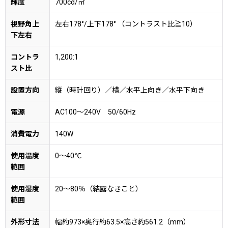
輝度
700cd/㎡
視野角上
左右178°/上下178° （コントラスト比≧10）
下左右
コントラ
1,200:1
スト比
設置方向
縦（時計回り）／横／水平上向き／水平下向き
電源
AC100〜240V 50/60Hz
消費電力
140W
使用温度
0〜40℃
範囲
使用湿度
20〜80％（結露なきこと）
範囲
外形寸法
幅約973×奥行約63.5×高さ約561.2（mm）