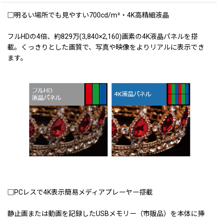
□明るい場所でも見やすい700cd/m²・4K高精細液晶
フルHDの4倍、約829万(3,840×2,160)画素の4K液晶パネルを搭
載。くっきりとした画質で、写真や映像をよりリアルに表示でき
ます。
□PCレスで4K表示簡易メディアプレーヤー搭載
静止画または動画を記録したUSBメモリー（市販品）を本体に挿