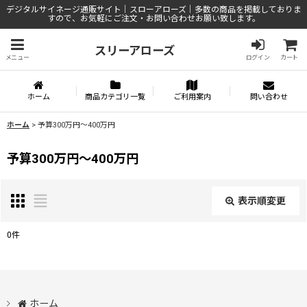
デジタルサイネージ通販サイト｜スローアローズ｜多数の商品を掲載しておりま
すので、お気軽にご注文・お問い合わせお願い致します。
スリーアローズ
メニュー
ログイン
カート
ホーム
商品カテゴリ一覧
ご利用案内
問い合わせ
ホーム
>
予算300万円〜400万円
予算300万円〜400万円
表示順変更
閉じる
0
件
表示数
:
並び順
:
ホーム