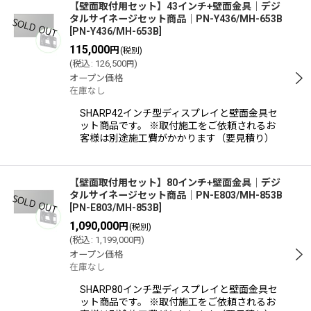
【壁面取付用セット】43インチ+壁面金具│デジ
タルサイネージセット商品│PN-Y436/MH-653B
[
PN-Y436/MH-653B
]
115,000
円
(税別)
(
税込
:
126,500
)
円
オープン価格
在庫なし
SHARP42インチ型ディスプレイと壁面金具セ
ット商品です。 ※取付施工をご依頼されるお
客様は別途施工費がかかります（要見積り）
【壁面取付用セット】80インチ+壁面金具│デジ
タルサイネージセット商品│PN-E803/MH-853B
[
PN-E803/MH-853B
]
1,090,000
円
(税別)
(
税込
:
1,199,000
)
円
オープン価格
在庫なし
SHARP80インチ型ディスプレイと壁面金具セ
ット商品です。 ※取付施工をご依頼されるお