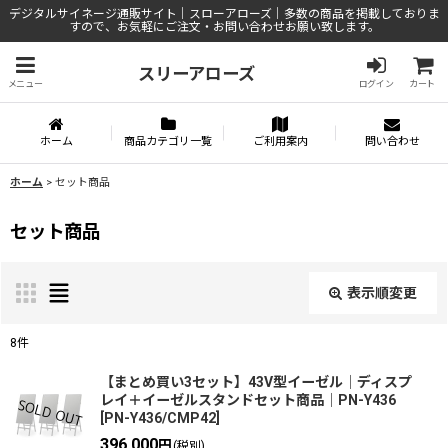
デジタルサイネージ通販サイト｜スローアローズ｜多数の商品を掲載しておりま
すので、お気軽にご注文・お問い合わせお願い致します。
スリーアローズ
メニュー
ログイン
カート
ホーム
商品カテゴリ一覧
ご利用案内
問い合わせ
ホーム
>
セット商品
セット商品
表示順変更
閉じる
8
件
表示数
:
【まとめ買い3セット】43V型イーゼル│ディスプ
レイ＋イーゼルスタンドセット商品│PN-Y436
[
PN-Y436/CMP42
]
並び順
:
396,000
円
(税別)