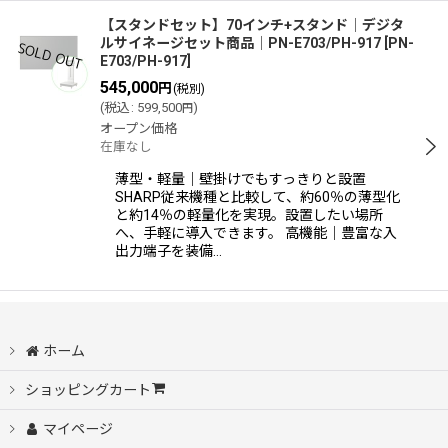
【スタンドセット】70インチ+スタンド│デジタ
ルサイネージセット商品│PN-E703/PH-917
[
PN-
E703/PH-917
]
545,000
円
(税別)
(
税込
:
599,500
)
円
オープン価格
在庫なし
薄型・軽量｜壁掛けでもすっきりと設置
SHARP従来機種と比較して、約60％の薄型化
と約14％の軽量化を実現。設置したい場所
へ、手軽に導入できます。 高機能｜豊富な入
出力端子を装備…
ホーム
ショッピングカート
マイページ