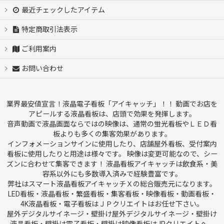
最近チェックしたアイテム
特定商取引法表示
ご利用案内
お問い合わせ
業界最安値宣言！液晶電子看板「アイキャッチ」！！ 動画でお店を
アピールする液晶看板は、店頭で効果を発揮します。
音声動画で液晶画面ならではの映像は、通常の蛍光看板やＬＥＤ看
板よりも多くの集客効果があります。
インフォメーションサインに使用したり、店舗屋外看板、受付案内
看板に使用したりと用途は様々です。 映像は変更可能なので、シー
ズンに合わせて集客できます！ 液晶看板アイキャッチは飲食系・美
容系以外にも多数導入済みで経験豊富です。
弊社はスマート液晶看板アイキャッチＸの総合販売元になります。
LED看板・液晶看板・繁盛看板・集客看板・映像看板・動画看板・
4K液晶看板・電子看板はＪＰクリエイトはお任せ下さい。
屋外デジタルサイネージ・壁掛け屋外デジタルサイネージ・壁掛け