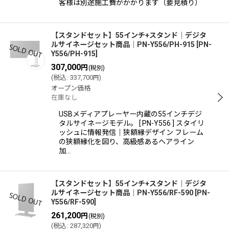
客様は別途施工費がかかります（要見積り）
【スタンドセット】55インチ+スタンド│デジタ
ルサイネージセット商品│PN-Y556/PH-915
[
PN-
Y556/PH-915
]
307,000
円
(税別)
(
税込
:
337,700
)
円
オープン価格
在庫なし
USBメディアプレーヤー内蔵の55インチデジ
タルサイネージモデル。 [ PN-Y556 ] スタイリ
ッシュに情報発信｜狭額縁デザイン フレーム
の狭額縁化を図り、高級感あるヘアライン
加…
【スタンドセット】55インチ+スタンド│デジタ
ルサイネージセット商品│PN-Y556/RF-590
[
PN-
Y556/RF-590
]
261,200
円
(税別)
(
税込
:
287,320
)
円