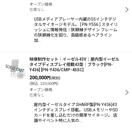
オープン価格
在庫なし
USBメディアプレーヤー内蔵の55インチデジ
タルサイネージモデル。 [ PN-Y556 ] スタイリ
ッシュに情報発信｜狭額縁デザイン フレーム
の狭額縁化を図り、高級感あるヘアライン
加…
映像制作セット│イーゼル43V｜屋内型イーゼル
タイプディスプレイ搭載43型｜ブラック[PN-
Y436]
[
PN-Y436/CMP-45SC
]
200,000
円
(税別)
(
税込
:
220,000
)
円
オープン価格
在庫なし
屋内型イーゼルタイプ SHARP製[PN-Y436]43
インチディスプレイ搭載。 USBメモリーやSD
カードを差し込むだけの簡単サイネージ。 店
舗やイベント時に人気の…