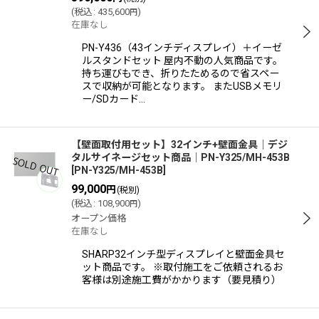
(
税込
:
435,600
)
円
在庫なし
絞り込む
PN-Y436（43インチディスプレイ）＋イーゼ
ルスタンドセット 屋内不動の人気商品です。
持ち運びもでき、折りたためるので省スペー
スで収納が可能となります。 またUSBメモリ
ー/SDカード…
【壁面取付用セット】32インチ+壁面金具│デジ
タルサイネージセット商品│PN-Y325/MH-453B
[
PN-Y325/MH-453B
]
99,000
円
(税別)
(
税込
:
108,900
)
円
オープン価格
在庫なし
SHARP32インチ型ディスプレイと壁面金具セ
ット商品です。 ※取付施工をご依頼されるお
客様は別途施工費がかかります（要見積り）