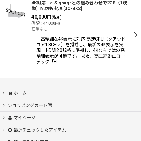
4K対応│e-Signageとの組み合わせで2GB（1映
像）配信も実現
[
SC-BX2
]
40,000
円
(税別)
(
税込
:
44,000
)
円
在庫なし
□高精細な4K表示に対応 高速CPU（クアッド
コア1.8GHｚ）を搭載し、最新の4K表示を実
現。 HDMI2.0規格に準拠し、4Kならではの高
精細表示が可能です。 また、高圧縮動画コー
デック「H…
ホーム
ショッピングカート
マイページ
最近チェックしたアイテム