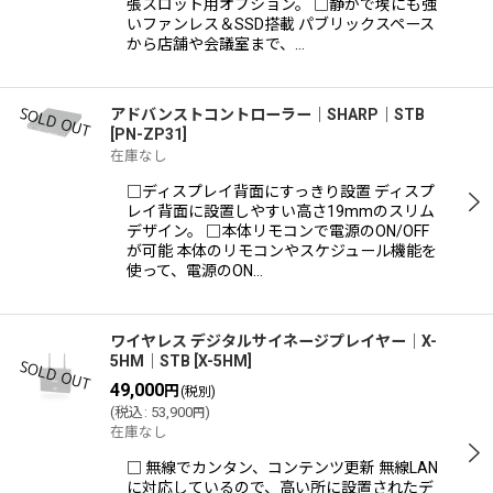
張スロット用オプション。 □静かで埃にも強
いファンレス＆SSD搭載 パブリックスペース
から店舗や会議室まで、…
アドバンストコントローラー｜SHARP｜STB
[
PN-ZP31
]
在庫なし
□ディスプレイ背面にすっきり設置 ディスプ
レイ背面に設置しやすい高さ19mmのスリム
デザイン。 □本体リモコンで電源のON/OFF
が可能 本体のリモコンやスケジュール機能を
使って、電源のON…
ワイヤレス デジタルサイネージプレイヤー│X-
5HM│STB
[
X-5HM
]
49,000
円
(税別)
(
税込
:
53,900
)
円
在庫なし
□ 無線でカンタン、コンテンツ更新 無線LAN
に対応しているので、高い所に設置されたデ