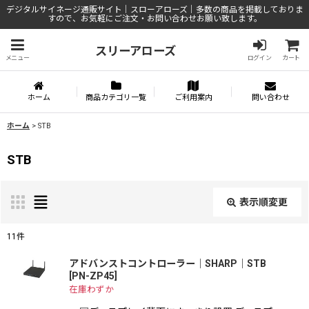
デジタルサイネージ通販サイト｜スローアローズ｜多数の商品を掲載しておりま
すので、お気軽にご注文・お問い合わせお願い致します。
スリーアローズ
メニュー
ログイン
カート
ホーム
商品カテゴリ一覧
ご利用案内
問い合わせ
ホーム
>
STB
STB
表示順変更
閉じる
11
件
表示数
:
アドバンストコントローラー｜SHARP｜STB
[
PN-ZP45
]
在庫わずか
並び順
: