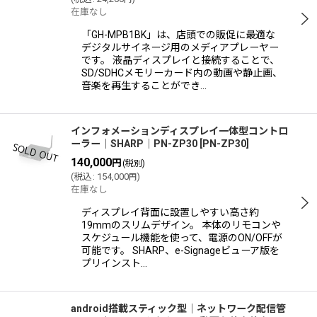
在庫なし
「GH-MPB1BK」は、店頭での販促に最適な
デジタルサイネージ用のメディアプレーヤー
です。 液晶ディスプレイと接続することで、
SD/SDHCメモリーカード内の動画や静止画、
音楽を再生することができ…
インフォメーションディスプレイ一体型コントロ
ーラー│SHARP│PN-ZP30
[
PN-ZP30
]
140,000
円
(税別)
(
税込
:
154,000
)
円
在庫なし
ディスプレイ背面に設置しやすい高さ約
19mmのスリムデザイン。 本体のリモコンや
スケジュール機能を使って、電源のON/OFFが
可能です。 SHARP、e-Signageビューア版を
プリインスト…
android搭載スティック型│ネットワーク配信管