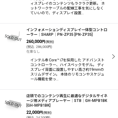
ィスプレイのコンテンツもラクラク更新。 ネ
ットワークケーブルの配線工事を気にしなく
ていいので、ディスプレイ設置…
インフォメーションディスプレイ一体型コントロ
ーラー│SHARP│PN-ZP35
[
PN-ZP35
]
260,000
円
(税別)
(
税込
:
286,000
)
円
在庫なし
インテル® Core™ i7を採用した アドバンスト
コントローラー、ハイスペックモデル。 ディ
スプレイ背面に設置しやすい高さ約19mmの
スリムデザイン。 本体のリモコンやスケジュ
ール機能を使っ…
店頭でのコンテンツ再生に最適なデジタルサイネ
ージ用メディアプレーヤー│STB│GH-MPB1BK
[
GH-MPB1BK
]
22,000
円
(税別)
(
税込
:
24,200
)
円