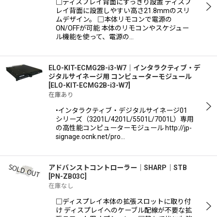
□ディスプレイ背面にすっきり設置 ディスプ
レイ背面に設置しやすい高さ21.8mmのスリ
ムデザイン。 □本体リモコンで電源の
絞り込む
ON/OFFが可能 本体のリモコンやスケジュー
ル機能を使って、電源の…
ELO-KIT-ECMG2B-i3-W7｜インタラクティブ・デ
ジタルサイネージ用 コンピューターモジュール
[
ELO-KIT-ECMG2B-i3-W7
]
在庫あり
•インタラクティブ・デジタルサイネージ01
シリーズ（3201L/4201L/5501L/7001L）専用
の高性能コンピューターモジュール http://jp-
signage.ocnk.net/pro…
アドバンストコントローラー｜SHARP｜STB
[
PN-ZB03C
]
在庫なし
□ディスプレイ本体の拡張スロットに取り付
け ディスプレイへのケーブル配線が不要な拡