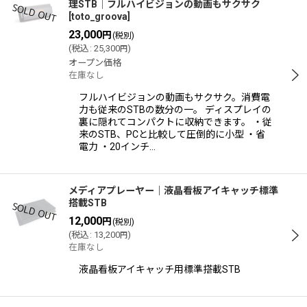
理STB│フルハイビジョンの動画もサクサク
[
toto_groova
]
23,000
円
(税別)
(
税込
:
25,300
)
円
オープン価格
在庫なし
フルハイビジョンの動画もサクサク。消費電
力も従来のSTBの数分の一。 ディスプレイの
裏に隠れてコンパクトに収納できます。 ・従
来のSTB、PCと比較して圧倒的に小型 ・省
電力 ・20インチ…
メディアプレーヤー｜液晶看板アイキャッチ標準
搭載STB
12,000
円
(税別)
(
税込
:
13,200
)
円
在庫なし
液晶看板アイキャッチ用標準搭載STB