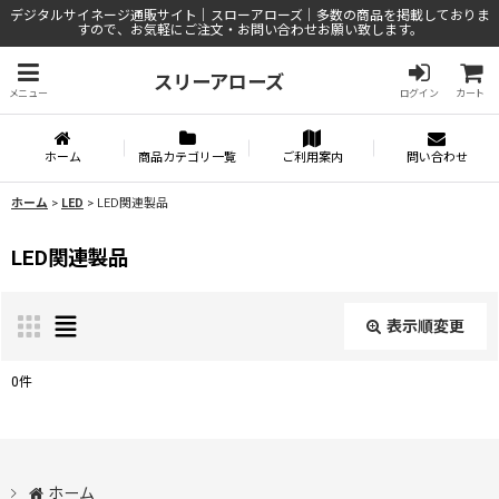
デジタルサイネージ通販サイト｜スローアローズ｜多数の商品を掲載しておりま
すので、お気軽にご注文・お問い合わせお願い致します。
スリーアローズ
メニュー
ログイン
カート
ホーム
商品カテゴリ一覧
ご利用案内
問い合わせ
ホーム
>
LED
>
LED関連製品
LED関連製品
表示順変更
閉じる
0
件
表示数
:
並び順
:
ホーム