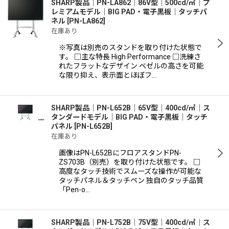
SHARP製品｜PN-LA862｜86V型｜500cd/㎡｜プ
レミアムモデル｜BIG PAD・電子黒板｜タッチパ
ネル
[
PN-LA862
]
在庫あり
※写真は別売のスタンドを取り付けた状態で
す。 □主な特長 High Performance □洗練さ
れたフラットなデザイン ベゼルの高さを可能
な限り抑え、表示面とほぼフ…
SHARP製品｜PN-L652B｜65V型｜400cd/㎡｜ス
タンダードモデル｜BIG PAD・電子黒板｜タッチ
パネル
[
PN-L652B
]
在庫あり
画像はPN-L652BにフロアスタンドPN-
ZS703B（別売）を取り付けた状態です。 □
高度なタッチ技術でスムーズな操作が可能な
タッチパネル＆タッチペン 独自のタッチ品質
「Pen-o…
SHARP製品｜PN-L752B｜75V型｜400cd/㎡｜ス