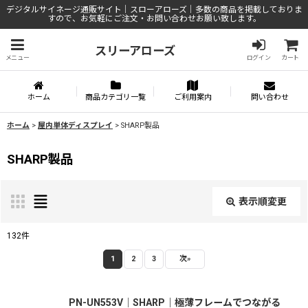
デジタルサイネージ通販サイト｜スローアローズ｜多数の商品を掲載しておりま
すので、お気軽にご注文・お問い合わせお願い致します。
スリーアローズ
メニュー
ログイン
カート
ホーム
商品カテゴリ一覧
ご利用案内
問い合わせ
ホーム
>
屋内単体ディスプレイ
>
SHARP製品
SHARP製品
表示順変更
閉じる
132
件
表示数
:
1
2
3
次
»
並び順
:
PN-UN553V│SHARP｜極薄フレームでつながる