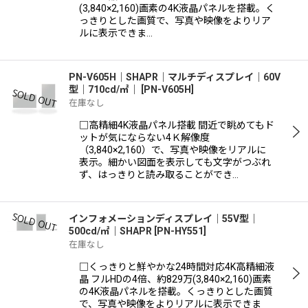
(3,840×2,160)画素の4K液晶パネルを搭載。く
っきりとした画質で、写真や映像をよりリア
ルに表示できま…
PN-V605H｜SHAPR｜マルチディスプレイ｜60V
型｜710cd/㎡｜
[
PN-V605H
]
在庫なし
□高精細4K液晶パネル搭載 間近で眺めてもド
ットが気にならない4Ｋ解像度
（3,840×2,160）で、写真や映像をリアルに
表示。細かい図面を表示しても文字がつぶれ
ず、はっきりと読み取ることができ…
インフォメーションディスプレイ｜55V型｜
500cd/㎡｜SHAPR
[
PN-HY551
]
在庫なし
□くっきりと鮮やかな24時間対応4K高精細液
晶 フルHDの4倍、約829万(3,840×2,160)画素
の4K液晶パネルを搭載。くっきりとした画質
で、写真や映像をよりリアルに表示できま