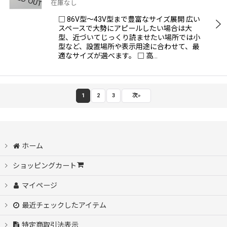
在庫なし
□ 86V型〜43V型まで豊富なサイズ展開 広い
スペースで大勢にアピールしたい場合は大
型、近づいてじっくり読ませたい場所では小
型など、設置場所や表示用途に合わせて、最
適なサイズが選べます。 □ 高…
1
2
3
次
»
ホーム
ショッピングカート
マイページ
最近チェックしたアイテム
特定商取引法表示