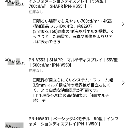
インフォメーションディスプレイ｜55V型｜
700cd/㎡｜SHAPR
[
PN-HS551
]
在庫なし
□明るい場所でも見やすい700cd/m²・4K高
精細液晶 フルHDの4倍、約829万
(3,840×2,160)画素の4K液晶パネルを搭載。く
っきりとした画質で、写真や映像をよりリア
ルに表示できま…
PN-V553｜SHAPR｜マルチディスプレイ｜55V型
｜500cd/m²
[
PN-V553
]
在庫なし
□境界が目立ちにくいシステム・フレーム幅
3.5mm マルチ構成時の境界線が目立ちにく
く、より自然な映像表示が可能です。
□110V型4K相当の高精細表示（4面マルチ
時） デ…
PN-HW501│ベーシック4Kモデル│50型│インフ
ォメーションディスプレイ
[
PN-HW501
]