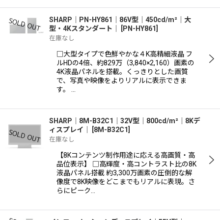
SHARP｜PN-HY861｜86V型｜450cd/m²｜大
型・4Kスタンダート｜
[
PN-HY861
]
在庫なし
□大型タイプで色鮮やかな４K高精細液晶 フ
ルHDの4倍、約829万（3,840×2,160）画素の
4K液晶パネルを搭載。くっきりとした画質
で、写真や映像をよりリアルに表示できま
す。 …
SHARP｜8M-B32C1｜32V型｜800cd/m²｜8Kデ
ィスプレイ｜
[
8M-B32C1
]
在庫なし
【8Kコンテンツ制作用途に応える高画質・高
品位表示】 □高輝度・高コントラスト比の8K
液晶パネル搭載 約3,300万画素の圧倒的な解
像度で8K映像をどこまでもリアルに表現。さ
らにピーク…