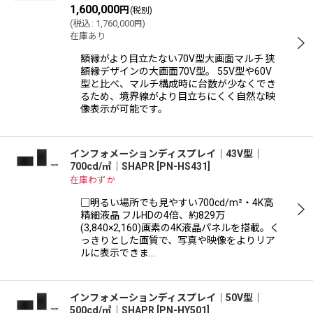
1,600,000
円
(税別)
(
税込
:
1,760,000
)
円
在庫あり
額縁がより目立たない70V型大画面マルチ 狭
額縁デザインの大画面70V型。 55V型や60V
型と比べ、マルチ構成時に台数が少なくでき
るため、境界線がより目立ちにくく自然な映
像表示が可能です。
インフォメーションディスプレイ｜43V型｜
700cd/㎡｜SHAPR
[
PN-HS431
]
在庫わずか
□明るい場所でも見やすい700cd/m²・4K高
精細液晶 フルHDの4倍、約829万
(3,840×2,160)画素の4K液晶パネルを搭載。く
っきりとした画質で、写真や映像をよりリア
ルに表示できま…
インフォメーションディスプレイ｜50V型｜
500cd/㎡｜SHAPR
[
PN-HY501
]