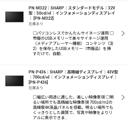
PN-M322│SHARP｜スタンダードモデル｜32V
型｜50cd/㎡｜インフォメーションディスプレイ
｜
[
PN-M322
]
在庫あり
□パソコンレスでかんたんサイネージ運用 □
市販のUSBメモリーで楽々サイネージ運用
（メディアプレーヤー機能） コンテンツ（注
2）を保存したUSBメモリー（市販品）を挿
すだけで、自動…
PN-P436│SHARP｜高精細ディスプレイ｜43V型
｜700cd/㎡｜インフォメーションディスプレイ｜
[
PN-P436
]
在庫あり
□幅広い用途に適した、美しい映像表現 □明
るい場所でも高精細な映像表現 700cd/m2の
高輝度4K液晶パネルを搭載。明るい場所でも
くっきりとした画質で、写真や映像をよりリ
アルに表示できま…