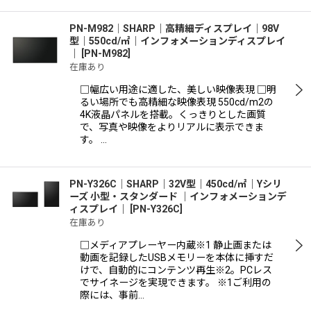
PN-M982│SHARP｜高精細ディスプレイ｜98V
型｜550cd/㎡｜インフォメーションディスプレイ
｜
[
PN-M982
]
在庫あり
□幅広い用途に適した、美しい映像表現 □明
るい場所でも高精細な映像表現 550cd/m2の
4K液晶パネルを搭載。くっきりとした画質
で、写真や映像をよりリアルに表示できま
す。 …
PN-Y326C│SHARP｜32V型｜450cd/㎡｜Yシリ
ーズ 小型・スタンダード ｜インフォメーションデ
ィスプレイ｜
[
PN-Y326C
]
在庫あり
□メディアプレーヤー内蔵※1 静止画または
動画を記録したUSBメモリーを本体に挿すだ
けで、自動的にコンテンツ再生※2。PCレス
でサイネージを実現できます。 ※1ご利用の
際には、事前…