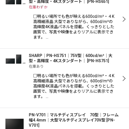
型・高輝度・4Kスタンダート｜
[
PN-HS651
]
在庫わずか
□明るい場所でも色が映える600cd/m²・４K
高精細液晶 大型でありながら、600cd/m²の
高輝度4K液晶パネルを搭載。くっきりとした
画質で、写真や映像をよりリアルに表示でき
ます。 …
SHARP｜PN-HS751｜75V型｜600cd/m²｜大
型・高輝度・4Kスタンダート｜
[
PN-HS751
]
在庫あり
□明るい場所でも色が映える600cd/m²・４K
高精細液晶 大型でありながら、600cd/m²の
高輝度4K液晶パネルを搭載。くっきりとした
画質で、写真や映像をよりリアルに表示でき
ます。 …
PN-V701│マルチディスプレイ 70型│フレーム
幅4.4mm│大型マルチディスプレイ70V型
[
PN-
V701
]