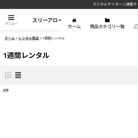
デジタルサイネージ通販サ
スリーアローズ
メニュー
ホーム
商品カテゴリ一覧
ご
ホーム
>
レンタル商品
>
1週間レンタル
1週間レンタル
0
件
表示数
:
並び順
: