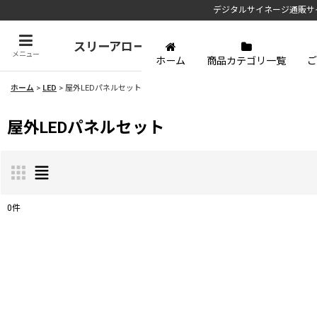
デジタルサイネージ通販サ
スリーアローズ
メニュー
ホーム
商品カテゴリ一覧
ご
ホーム
>
LED
>
屋外LEDパネルセット
屋外LEDパネルセット
0
件
表示数
:
並び順
: