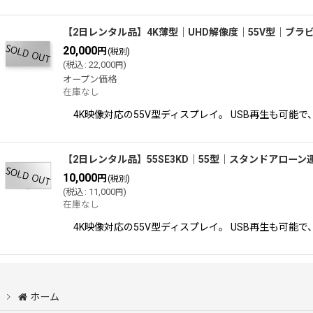
【2日レンタル品】4K薄型│UHD解像度│55V型│ブラビア│K
20,000
円
(税別)
(
税込
:
22,000
)
円
オープン価格
在庫なし
4K映像対応の55V型ディスプレイ。 USB再生も可能
【2日レンタル品】55SE3KD｜55型｜スタンドアロー
10,000
円
(税別)
(
税込
:
11,000
)
円
在庫なし
4K映像対応の55V型ディスプレイ。 USB再生も可能
ホーム