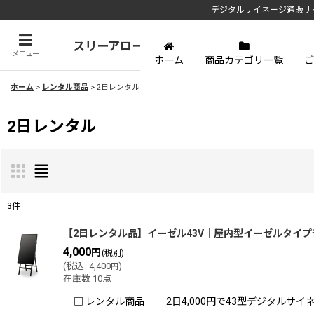
デジタルサイネージ通販サ
スリーアローズ
メニュー
ホーム
商品カテゴリ一覧
ご
ホーム
>
レンタル商品
>
2日レンタル
2日レンタル
3
件
表示数
:
【2日レンタル品】イーゼル43V｜屋内型イーゼルタイプディ
4,000
円
(税別)
(
税込
:
4,400
)
円
並び順
:
在庫数 10点
□ レンタル商品 2日4,000円で43型デジタルサイ