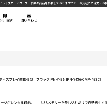
イト｜スローアローズ｜多数の商品を掲載しておりますので、お気軽にご注文・お
利用案内
問い合わせ
スプレイ搭載43型｜ブラック[PN-Y436]
[
PN-Y436/CMP-45SC
]
ネージがレンタル可能。 USBメモリーを差し込むだけで自動再生するスタ