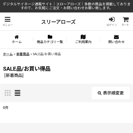
デジタルサイネージ通販サイト｜スローアローズ｜多数の商品を掲載しておりま
すので、お気軽にご注文・お問い合わせお願い致します。
スリーアローズ
メニュー
ログイン
カート
ホーム
商品カテゴリ一覧
ご利用案内
問い合わせ
ホーム
>
新着商品
>
SALE品/お買い得品
SALE品/お買い得品
[
新着商品
]
表示順変更
閉じる
0
件
表示数
: